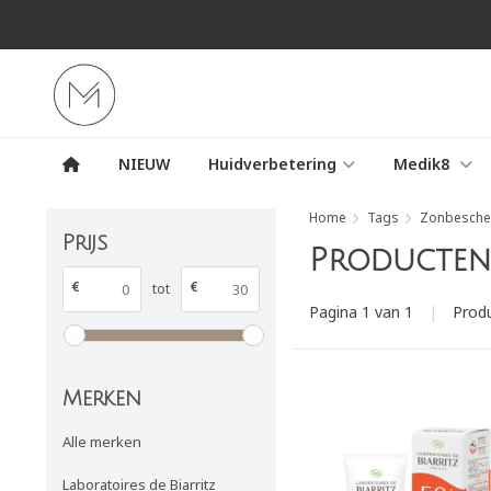
NIEUW
Huidverbetering
Medik8
Home
Tags
Zonbesche
Prijs
Producten 
€
€
tot
Pagina 1 van 1
|
Prod
Merken
Alle merken
Laboratoires de Biarritz