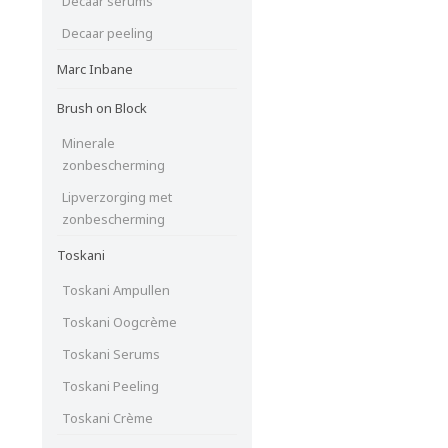
Decaar serums
Decaar peeling
Marc Inbane
Brush on Block
Minerale
zonbescherming
Lipverzorging met
zonbescherming
Toskani
Toskani Ampullen
Toskani Oogcrème
Toskani Serums
Toskani Peeling
Toskani Crème