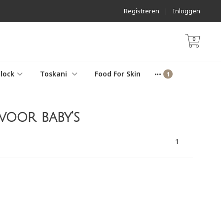
Registreren
|
Inloggen
0
lock
Toskani
Food For Skin
oor baby's
1