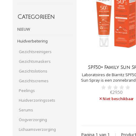
Categorieën
NIEUW
Huidverbetering
Gezichtsreinigers
Gezichtsmaskers
SPF50+ Family Sun S
Gezichtslotions
Laboratoires de Biarritz SPF5
Sun Spray is een zonnebrand 
Gezichtscremes
voor de gevoelige huid, waar
Peelings
uiteraard ook geschikt is voo
€29,50
familie. Het bevat een SPF
Niet beschikbaar
Huidverzoringssets
beschermt tegen UVA- en UVBs
Het is een lichtgewicht fo
Serums
Oogverzorging
Lichaamsverzorging
Pagina 1 van 1
|
Produc