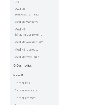
SPF
Medik8
zonbescherming
Medik8 maskers
Medik8
lichaamsverzorging
Medik8 voordeelkits
Medik8 retinoate
Medik8 travelsize
O Cosmedics
Decaar
Decaar kits
Decaar maskers
Decaar crèmes