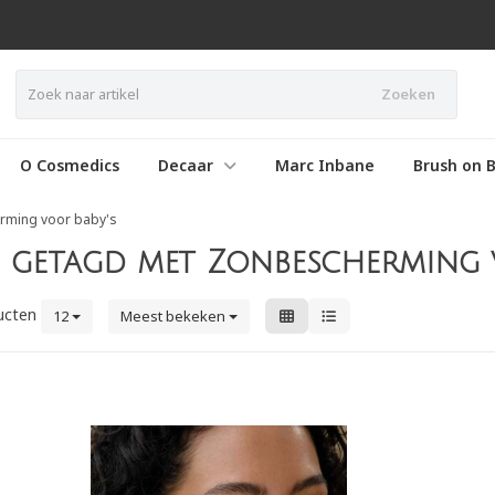
Zoeken
O Cosmedics
Decaar
Marc Inbane
Brush on B
rming voor baby's
getagd met Zonbescherming v
ucten
12
Meest bekeken