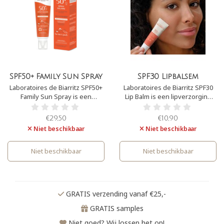
SPF50+ Family Sun Spray
SPF30 Lipbalsem
Laboratoires de Biarritz SPF50+
Laboratoires de Biarritz SPF30
Family Sun Spray is een
Lip Balm is een lipverzorging
zonnebrand speciaal voor de
met zonbescherming. Deze
gevoelige huid, waardoor het
Lipbalsem bevat geen
€29,50
€10,90
uiteraard ook geschikt is voor
toegevoegde geurstoffen. Het
Niet beschikbaar
Niet beschikbaar
de hele familie. Het bevat een
is daarnaast mild en niet-
SPF50+ en beschermt tegen
irriterend voor de gevoelige
UVA- en UVBstraling. Het is een
huid van de lippen.
Niet beschikbaar
Niet beschikbaar
lichtgewicht formule.
GRATIS verzending vanaf €25,-
GRATIS samples
Niet goed? Wij lossen het op!